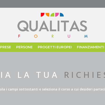
MPRESE
PERSONE
PROGETTI EUROPEI
FINANZIAMENTI
VIA LA TUA
RICHIE
la i campi sottostanti e seleziona il corso a cui desideri partec