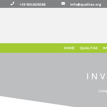


+39 0552638388
info@qualitas.org
HOME
QUALITAS
I
IN
Compi